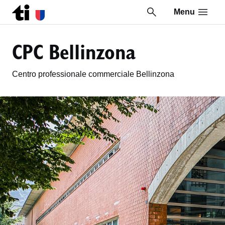
Menu
Vai al contenuto della pagina
Vai al piè di pagina
CPC Bellinzona
Centro professionale commerciale Bellinzona