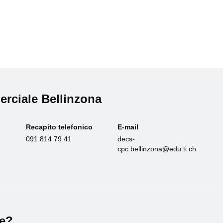
rciale Bellinzona
Recapito telefonico
E-mail
091 814 79 41
decs-
cpc.bellinzona@edu.ti.ch
le?