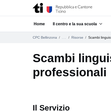
Vai al contenuto della pagina
Vai al piè di pagina
Home
Il centro e la sua scuola
Submenu for "Il centro e la su
CPC Bellinzona
...
Risorse
Scambi linguist
Scambi linguis
professionali
Il Servizio