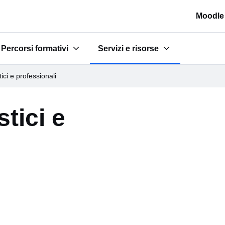
Moodle
Percorsi formativi
Servizi e risorse
a scuola"
Submenu for "Percorsi formativi"
Submenu for "Servizi e risorse"
ici e professionali
tici e