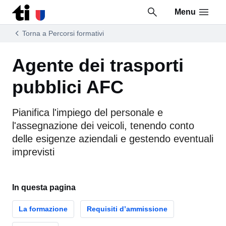
Menu
Vai al contenuto della pagina
Vai al piè di pagina
Torna a Percorsi formativi
Agente dei trasporti
pubblici AFC
Pianifica l'impiego del personale e
l'assegnazione dei veicoli, tenendo conto
delle esigenze aziendali e gestendo eventuali
imprevisti
In questa pagina
La formazione
Requisiti d’ammissione