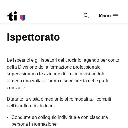
Menu
Vai al contenuto della pagina
Vai al piè di pagina
Torna a Risorse
Ispettorato
Le ispettrici e gli ispettori del tirocinio, agendo per conto
della Divisione della formazione professionale,
supervisionano le aziende di tirocinio visitandole
almeno una volta all'anno o su richiesta delle parti
coinvolte.
Durante la visita o mediante altre modalità, i compiti
dell'ispettore includono:
Condurre un colloquio individuale con ciascuna
persona in formazione.
Verificare lo stato della formazione in conformità con